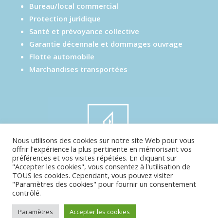
Bureau/local commercial
Protection juridique
Santé et prévoyance collective
Garantie décennale et dommages ouvrage
Flotte automobile
Marchandises transportées
Nous utilisons des cookies sur notre site Web pour vous
offrir l'expérience la plus pertinente en mémorisant vos
préférences et vos visites répétées. En cliquant sur
"Accepter les cookies", vous consentez à l'utilisation de
TOUS les cookies. Cependant, vous pouvez visiter
Mentions Légales
–
Réalisé par UTopWeb
–
"Paramètres des cookies" pour fournir un consentement
Sitemap
contrôlé.
Paramètres
Accepter les cookies