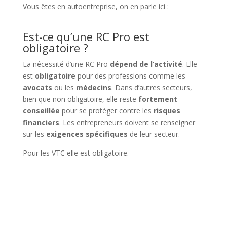
Vous êtes en autoentreprise, on en parle ici :
tout
savoir sur la RC PRO des auto-entrepreneurs.
Est-ce qu’une RC Pro est
obligatoire ?
La nécessité d’une RC Pro
dépend de l’activité
. Elle
est
obligatoire
pour des professions comme les
avocats
ou les
médecins
. Dans d’autres secteurs,
bien que non obligatoire, elle reste
fortement
conseillée
pour se protéger contre les
risques
financiers
. Les entrepreneurs doivent se renseigner
sur les
exigences spécifiques
de leur secteur.
Pour les VTC elle est obligatoire.
Découvrez ici notre
offre pour les VTC.