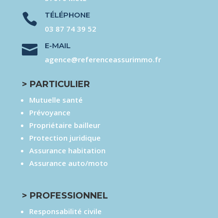
TÉLÉPHONE

03 87 74 39 52
E-MAIL

agence@referenceassurimmo.fr
> PARTICULIER
Mutuelle santé
Prévoyance
Propriétaire bailleur
Protection juridique
Assurance habitation
Assurance auto/moto
> PROFESSIONNEL
Responsabilité civile